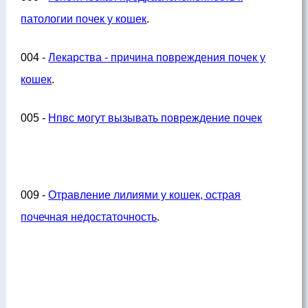
патологии почек у кошек
.
004 -
Лекарства - причина повреждения почек у
кошек
.
005 -
Нпвс могут вызывать повреждение почек
009 -
Отравление лилиями у кошек, острая
почечная недостаточность
.