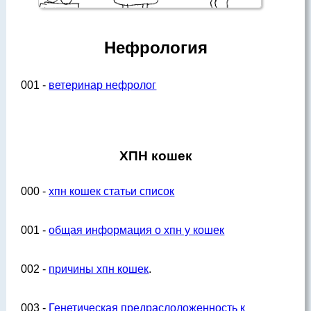
Нефрология
001 -
ветеринар нефролог
ХПН кошек
000 -
хпн кошек статьи список
001 -
общая информация о хпн у кошек
002 -
причины хпн кошек
.
003 -
Генетическая предраслоложенность к