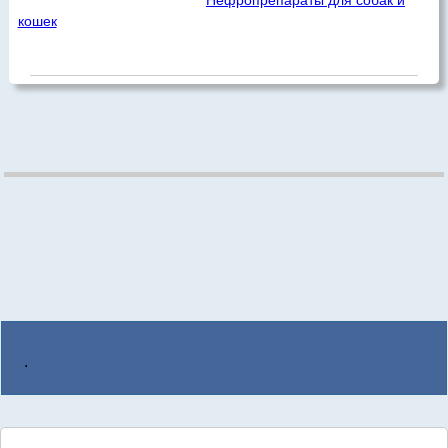
кошек
.