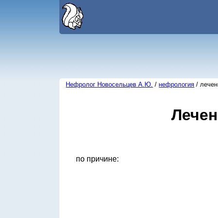
Нефролог Новосельцев А.Ю.
/
нефрология
/ лечен
Лече
по причине: