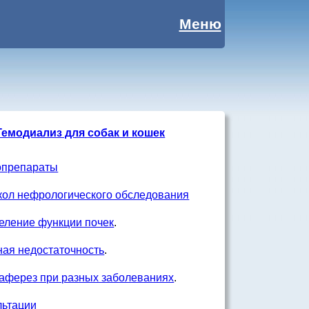
Меню
Гемодиализ для собак и кошек
опрепараты
кол нефрологического обследования
еление функции почек
.
ная недостаточность
.
аферез при разных заболеваниях
.
льтации