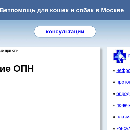
Ветпомощь для кошек и собак в Москве
консультации
ие при опн
ние ОПН
»
нефр
»
прото
»
опред
»
почеч
»
плазм
»
консу