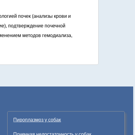
ологией почек (анализы крови и
ние), подтверждение почечной
именением методов гемодиализа,
Пироплазмоз у собак
Почечная недостаточность у собак